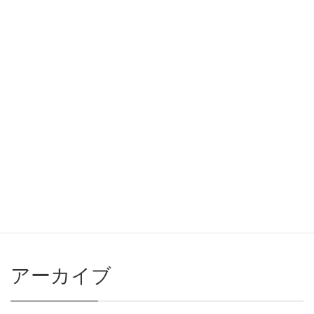
貨物協議会
次の記事
関西貨物協議会 年末手当ビラ
2025年11月11日
アーカイブ