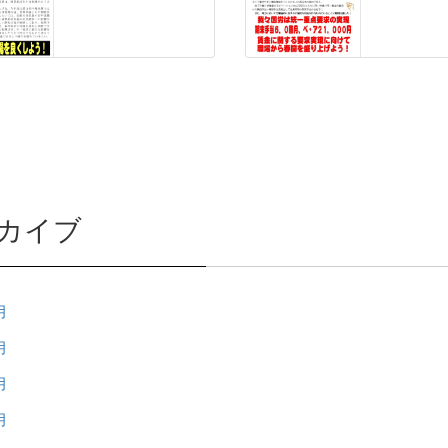
カイブ
月
月
月
月