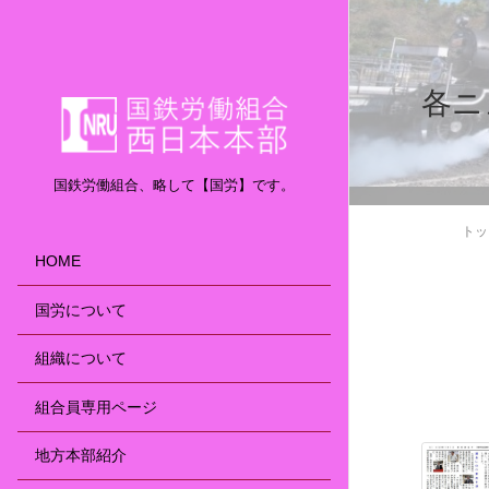
各ニ
国鉄労働組合、略して【国労】です。
トッ
HOME
国労について
組織について
組合員専用ページ
地方本部紹介