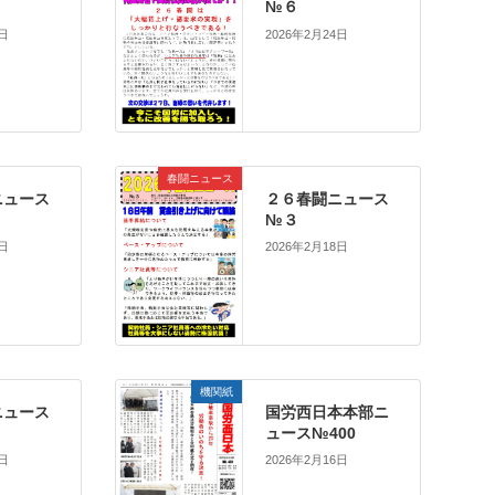
№６
7日
2026年2月24日
春闘ニュース
ニュース
２６春闘ニュース
№３
8日
2026年2月18日
機関紙
ニュース
国労西日本本部ニ
ュース№400
6日
2026年2月16日